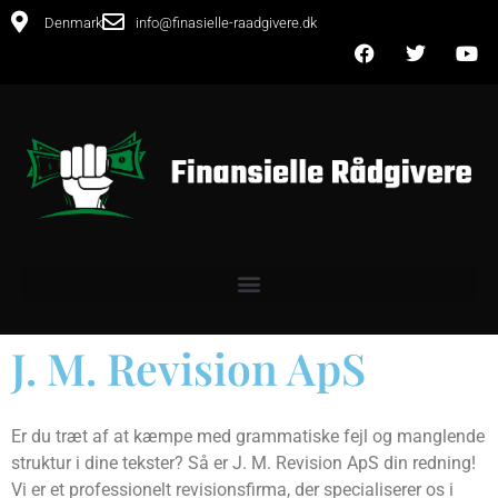
Denmark
info@finasielle-raadgivere.dk
J. M. Revision ApS
Er du træt af at kæmpe med grammatiske fejl og manglende
struktur i dine tekster? Så er J. M. Revision ApS din redning!
Vi er et professionelt revisionsfirma, der specialiserer os i