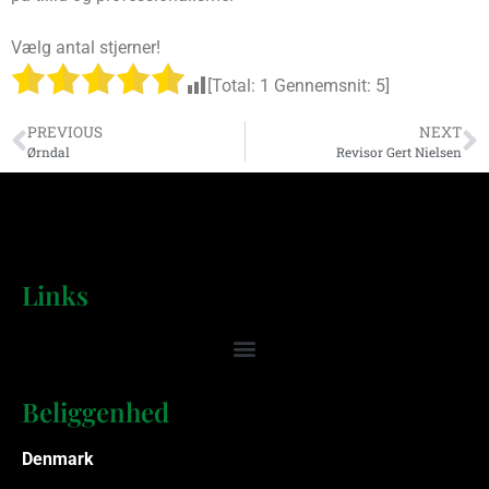
Vælg antal stjerner!
[Total:
1
Gennemsnit:
5
]
PREVIOUS
NEXT
Ørndal
Revisor Gert Nielsen
Links
Beliggenhed
Denmark