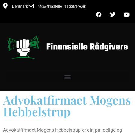
Denmark
info@finasielle-raadgivere.dk
Advokatfirmaet Mogens
Hebbelstrup
Advokatfirmaet Mogens Hebbelstrup er din pålidelige og