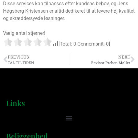
Disse services kan tilpasses efter kundens behov, og Jens
Høgsberg Kristensen er altid dedikeret til at levere høj kvalitet
og skræddersyede løsninger.
Vælg antal stjerner!
[Total:
0
Gennemsnit:
0
]
PREVIOUS
NEXT
TAL TIL TIDEN
Revisor Preben Møller
Links
Beliggenhed