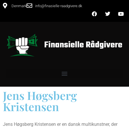
Denmark
info@finasielle-raadgivere.dk
Jens Høgsberg
Kristensen
Jens Høgsberg Kristensen er en dansk multikunstner, der