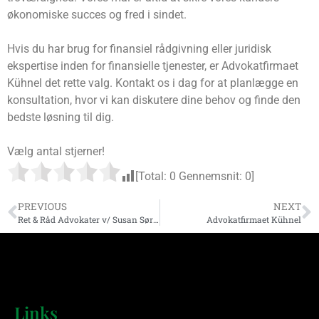
økonomiske succes og fred i sindet.
Hvis du har brug for finansiel rådgivning eller juridisk
ekspertise inden for finansielle tjenester, er Advokatfirmaet
Kühnel det rette valg. Kontakt os i dag for at planlægge en
konsultation, hvor vi kan diskutere dine behov og finde den
bedste løsning til dig.
Vælg antal stjerner!
[Total:
0
Gennemsnit:
0
]
PREVIOUS
NEXT
Ret & Råd Advokater v/ Susan Sørensen & Lene Astrup Treffer
Advokatfirmaet Kühnel
Links