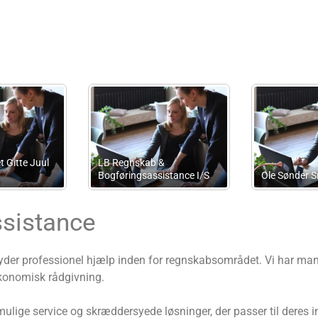
dvokatfirmaet Anders
orentzen
Reotto
sistance
yder professionel hjælp inden for regnskabsområdet. Vi har mang
konomisk rådgivning.
mulige service og skræddersyede løsninger, der passer til deres 