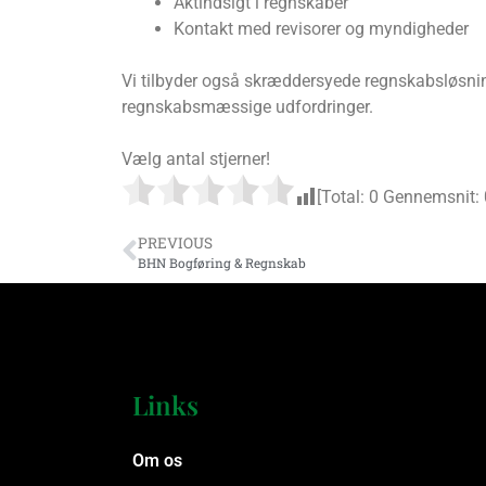
Aktindsigt i regnskaber
Kontakt med revisorer og myndigheder
Vi tilbyder også skræddersyede regnskabsløsninge
regnskabsmæssige udfordringer.
Vælg antal stjerner!
[Total:
0
Gennemsnit:
PREVIOUS
BHN Bogføring & Regnskab
Links
Om os