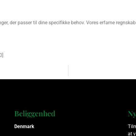
r, der passer til dine specifikke behov. Vores erfarne regnskabs
0
]
Beliggenhed
Ny
Denmark
Til
at 