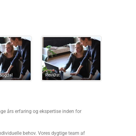
Advokatfirmaet Torben
Prolex Advokaterne ApS
Høholt Jensen ApS
e års erfaring og ekspertise inden for
individuelle behov. Vores dygtige team af