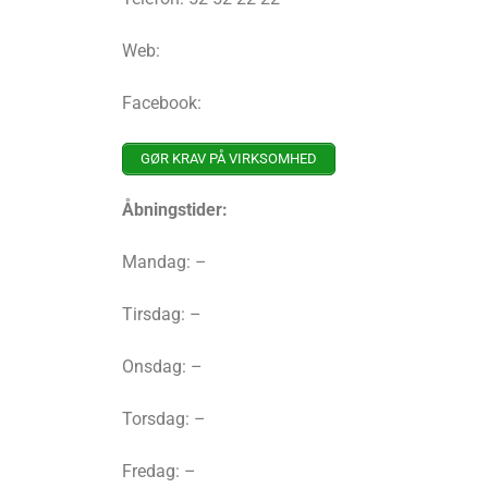
Web:
Facebook:
GØR KRAV PÅ VIRKSOMHED
Åbningstider:
Mandag: –
Tirsdag: –
Onsdag: –
Torsdag: –
Fredag: –