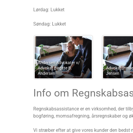
Lørdag: Lukket
Søndag: Lukket
A
e Sønder Snogdal
ReviØst
L
Info om Regnskabsas
Regnskabsassistance er en virksomhed, der tilb
bogføring, momsafregning, årsregnskaber og ø
Vi stræber efter at give vores kunder den bedst 