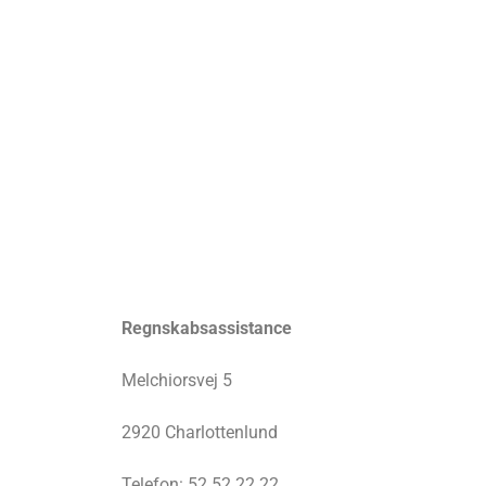
Regnskabsassistance
Melchiorsvej 5
2920 Charlottenlund
Telefon: 52 52 22 22