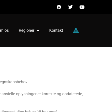
m os
Regioner
Kontakt
s regnskabsbehov.
inansielle oplysninger er korrekte og opdaterede,
tilpasset dine behov. Vi har også