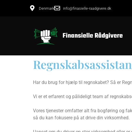
Denmark
info@finasielle-raadgivere.dk
Regnskabsassistan
Har du brug for hjælp til regnskabet? Så er Reg
Vi er et erfarent og pålideligt team af regnskab
Vores tjenester omfatter alt fra bogføring og fak
så du kan fokusere på at drive din virksomhed.
Uanset om du driver en stor virksomhed eller er