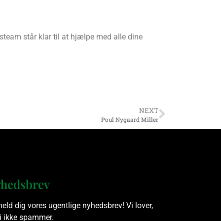
team står klar til at hjælpe med alle dine
NEXT
Poul Nygaard Miller
hedsbrev
meld dig vores ugentlige nyhedsbrev! Vi lover,
vi ikke spammer.