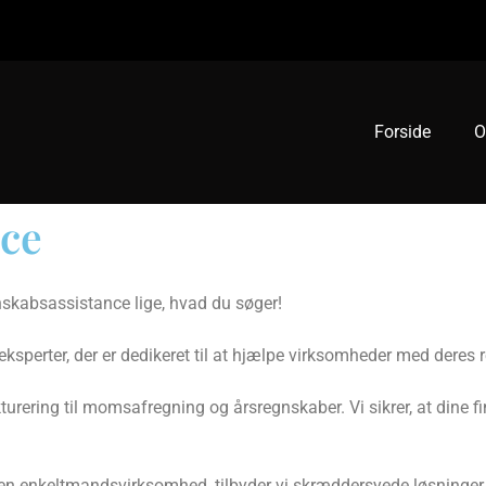
Forside
O
ce
nskabsassistance lige, hvad du søger!
seksperter, der er dedikeret til at hjælpe virksomheder med dere
turering til momsafregning og årsregnskaber. Vi sikrer, at dine f
 en enkeltmandsvirksomhed, tilbyder vi skræddersyede løsninger 