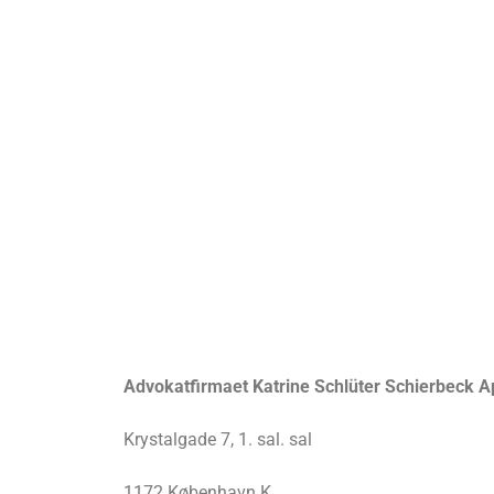
Advokatfirmaet Katrine Schlüter Schierbeck 
Krystalgade 7, 1. sal. sal
1172 København K