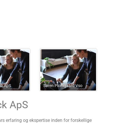
Interim
Regnskabskonsulent v/Erik
ab
Jessen
Hans Fjelsted
ck ApS
erfaring og ekspertise inden for forskellige