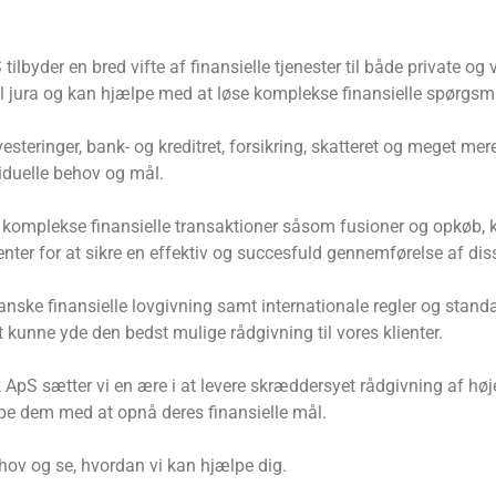
ilbyder en bred vifte af finansielle tjenester til både private o
iel jura og kan hjælpe med at løse komplekse finansielle spørgsm
steringer, bank- og kreditret, forsikring, skatteret og meget mere.
iduelle behov og mål.
komplekse finansielle transaktioner såsom fusioner og opkøb, k
er for at sikre en effektiv og succesfuld gennemførelse af diss
danske finansielle lovgivning samt internationale regler og stan
at kunne yde den bedst mulige rådgivning til vores klienter.
pS sætter vi en ære i at levere skræddersyet rådgivning af højes
lpe dem med at opnå deres finansielle mål.
ehov og se, hvordan vi kan hjælpe dig.