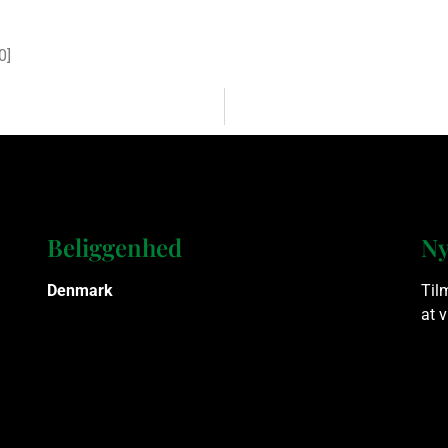
0
]
Beliggenhed
Ny
Denmark
Til
at 