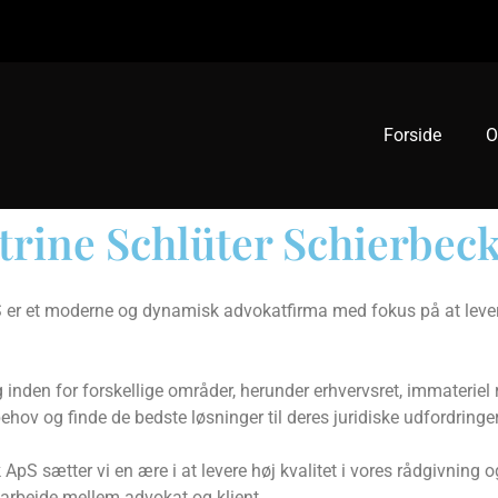
Forside
O
trine Schlüter Schierbec
 er et moderne og dynamisk advokatfirma med fokus på at levere
inden for forskellige områder, herunder erhvervsret, immateriel re
hov og finde de bedste løsninger til deres juridiske udfordringer
S sætter vi en ære i at levere høj kvalitet i vores rådgivning og y
marbejde mellem advokat og klient.