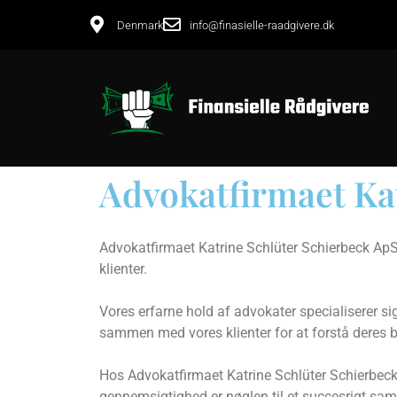
Denmark
info@finasielle-raadgivere.dk
Advokatfirmaet Ka
Advokatfirmaet Katrine Schlüter Schierbeck ApS
klienter.
Vores erfarne hold af advokater specialiserer sig 
sammen med vores klienter for at forstå deres be
Hos Advokatfirmaet Katrine Schlüter Schierbeck Ap
gennemsigtighed er nøglen til et succesrigt sa