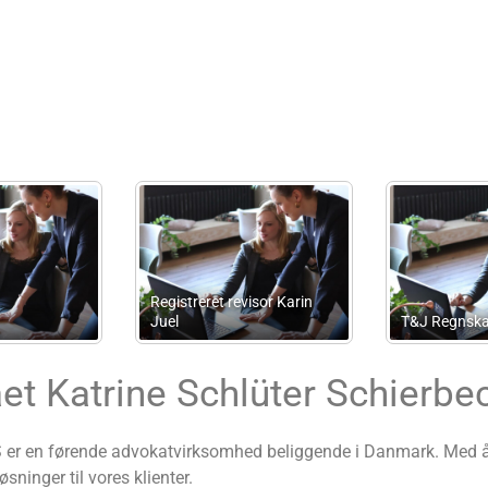
Hansen Taxlegal
BORCH Advokater
Advokatpartnerselsk
et Katrine Schlüter Schierbe
 er en førende advokatvirksomhed beliggende i Danmark. Med års 
sninger til vores klienter.