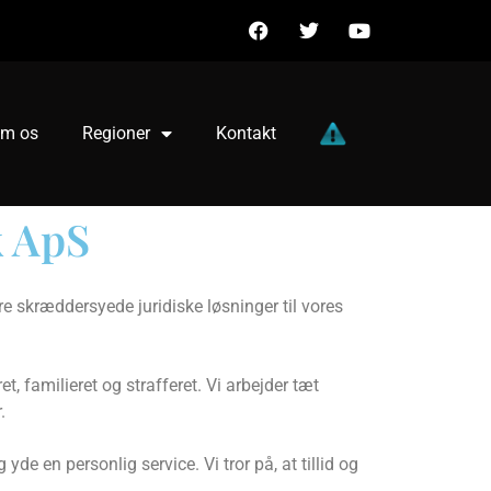
m os
Regioner
Kontakt
k ApS
 skræddersyede juridiske løsninger til vores
t, familieret og strafferet. Vi arbejder tæt
.
de en personlig service. Vi tror på, at tillid og