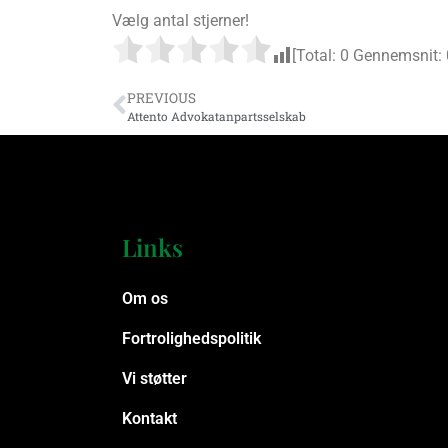
Vælg antal stjerner!
[Total:
0
Gennemsnit:
PREVIOUS
Attento Advokatanpartsselskab
Links
Om os
Fortrolighedspolitik
Vi støtter
Kontakt