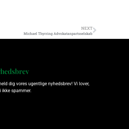
NEXT
Michael Thyrring Advokatanpartsselskab
hedsbrev
meld dig vores ugentlige nyhedsbrev! Vi lover,
vi ikke spammer.