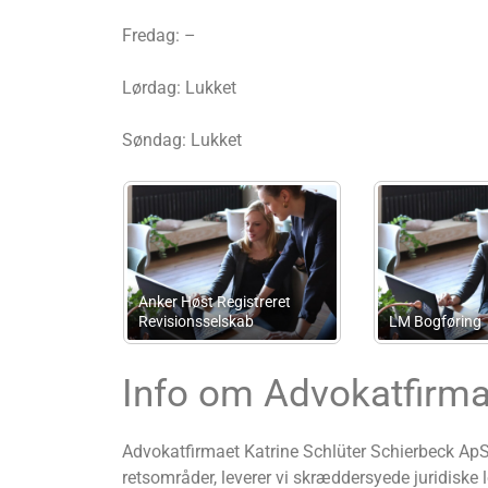
Fredag: –
Lørdag: Lukket
Søndag: Lukket
T&J Regnskab ApS
Søren Plomgaard Vso
Info om Advokatfirma
Advokatfirmaet Katrine Schlüter Schierbeck ApS
retsområder, leverer vi skræddersyede juridiske lø