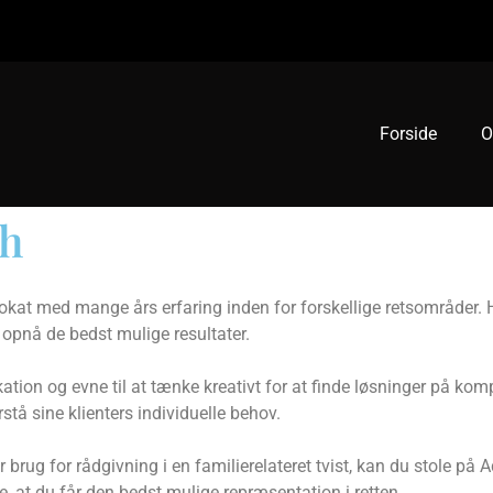
Forside
O
ch
at med mange års erfaring inden for forskellige retsområder. Han
t opnå de bedst mulige resultater.
ation og evne til at tænke kreativt for at finde løsninger på komp
stå sine klienters individuelle behov.
r brug for rådgivning i en familierelateret tvist, kan du stole 
e, at du får den bedst mulige repræsentation i retten.