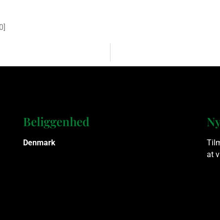
0
]
Beliggenhed
Ny
Denmark
Til
at 