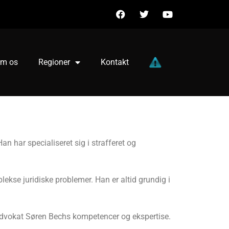
m os
Regioner
Kontakt
 har specialiseret sig i strafferet og
lekse juridiske problemer. Han er altid grundig i
på Advokat Søren Bechs kompetencer og ekspertise.