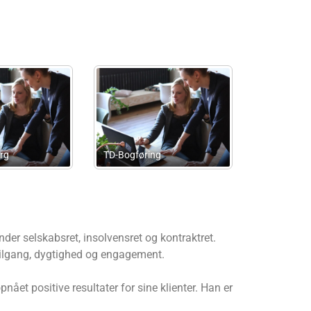
Advokatselskabet Anders
Advokatfirmaet Jes
Nemeth ApS
Rasmussen
der selskabsret, insolvensret og kontraktret.
e tilgang, dygtighed og engagement.
et positive resultater for sine klienter. Han er