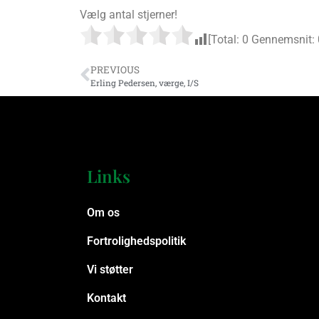
Vælg antal stjerner!
[Total:
0
Gennemsnit:
PREVIOUS
Erling Pedersen, værge, I/S
Links
Om os
Fortrolighedspolitik
Vi støtter
Kontakt