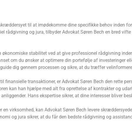
r skræddersyet til at imødekomme dine specifikke behov inden f
el rådgivning og jura, tilbyder Advokat Søren Bech en bred vifte 
økonomiske stabilitet ved at give professionel rådgivning inden 
et om du ønsker at optimere din portefølje af investeringer el
 guide dig gennem processen og sikre, at du træffer velinformere
 til finansielle transaktioner, er Advokat Søren Bech den rette p
oren kan han hjælpe med alt fra oprettelse af kontrakter og udar
anliggender. Hans ekspertise sikrer, at dine interesser bliver bes
r en virksomhed, kan Advokat Søren Bech levere skræddersyede l
omi og jura sikrer, at du får den bedste rådgivning og assistance