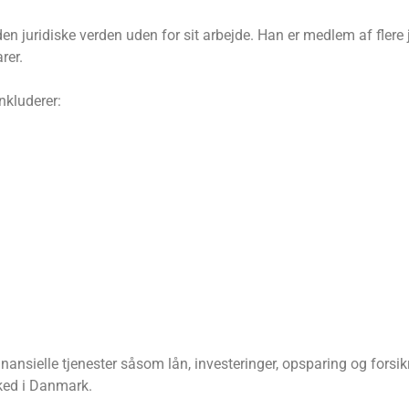
en juridiske verden uden for sit arbejde. Han er medlem af flere 
rer.
nkluderer:
finansielle tjenester såsom lån, investeringer, opsparing og fors
ked i Danmark.