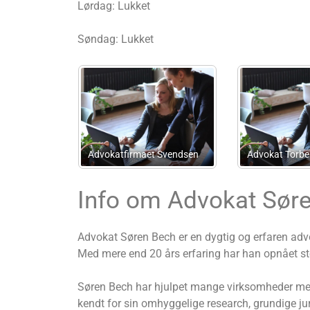
Lørdag: Lukket
Søndag: Lukket
Brian Klogborg
TD-Bogføring
Info om Advokat Sør
Advokat Søren Bech er en dygtig og erfaren advok
Med mere end 20 års erfaring har han opnået stor
Søren Bech har hjulpet mange virksomheder med a
kendt for sin omhyggelige research, grundige jur