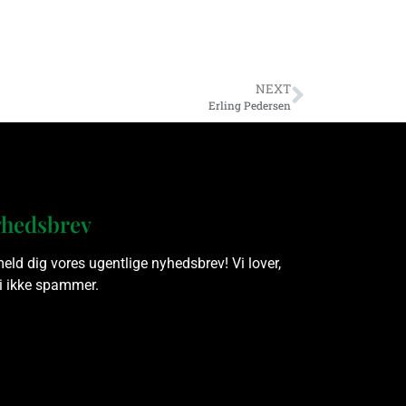
NEXT
Erling Pedersen
hedsbrev
meld dig vores ugentlige nyhedsbrev! Vi lover,
vi ikke spammer.