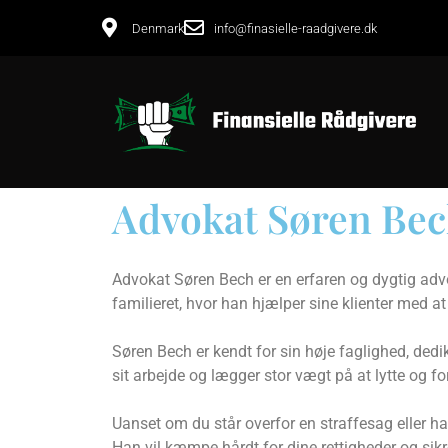
Denmark
info@finasielle-raadgivere.dk
Advokat Søren Be
Advokat Søren Bech er en erfaren og dygtig advok
familieret, hvor han hjælper sine klienter med a
Søren Bech er kendt for sin høje faglighed, dedik
sit arbejde og lægger stor vægt på at lytte og for
Uanset om du står overfor en straffesag eller ha
Han vil kæmpe hårdt for dine rettigheder og sikr