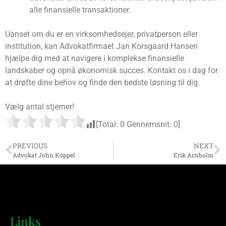
alle finansielle transaktioner.
Uanset om du er en virksomhedsejer, privatperson eller
institution, kan Advokatfirmaet Jan Korsgaard Hansen
hjælpe dig med at navigere i komplekse finansielle
landskaber og opnå økonomisk succes. Kontakt os i dag for
at drøfte dine behov og finde den bedste løsning til dig.
Vælg antal stjerner!
[Total:
0
Gennemsnit:
0
]
PREVIOUS
NEXT
Advokat John Koppel
Erik Arnholm
Links