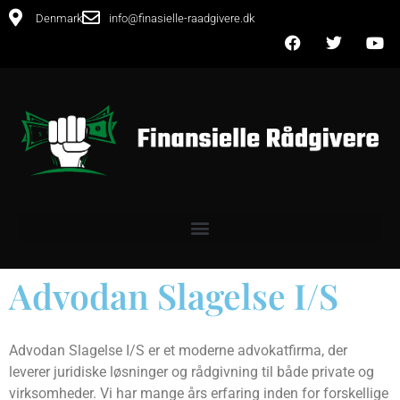
Denmark
info@finasielle-raadgivere.dk
Advodan Slagelse I/S
Advodan Slagelse I/S er et moderne advokatfirma, der
leverer juridiske løsninger og rådgivning til både private og
virksomheder. Vi har mange års erfaring inden for forskellige