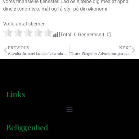
vores finansielle tjenester. Lad os hjælpe dig med at opnå
dine økonomiske mål og få styr på din økonomi.
Vælg antal stjerner!
[Total:
0
Gennemsnit:
0
]
PREVIOUS
NEXT
Advokatfirmaet Louise Lecanda ApS
Thurø Wegener Advokatanpartsselskab
Links
Beliggenhed