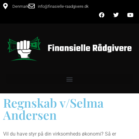
Denmark
info@finasielle-raadgivere.dk
Regnskab v/Selma
Andersen
Vil du have styr på din virksomheds økonomi? Så er