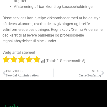
afgifter
Afstemning af bankkonti og kassebeholdninger
Disse services kan hjælpe virksomheder med at holde styr
på deres økonomi, overholde lovgivningen og træffe
velinformerede beslutninger. Regnskab v/Selma Andersen er
dedikeret til at levere pålidelige og professionelle
regnskabsydelser til sine kunder.
Vælg antal stjerner!
[Total:
1
Gennemsnit:
5
]
PREVIOUS
NEXT
Skovdal Administration
Casia-Bogføring
Links