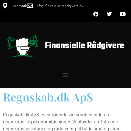
Denmark
info@finasielle-raadgivere.dk
Regnskab.dk ApS
Regnskab.dk ApS er en førende virksomhed inden for
regnskabs- og økonomiløsninger. Vi tilbyder omfattende
regnskabsassistance og rådgivning til både små og store