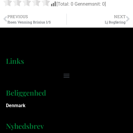
[Total:
0
Gennemsnit:
0
]
PREVIOUS
NEXT
Ibsen Venning Brixius I/S
Lj Bogføring
Links
Beliggenhed
Denmark
Nyhedsbrev