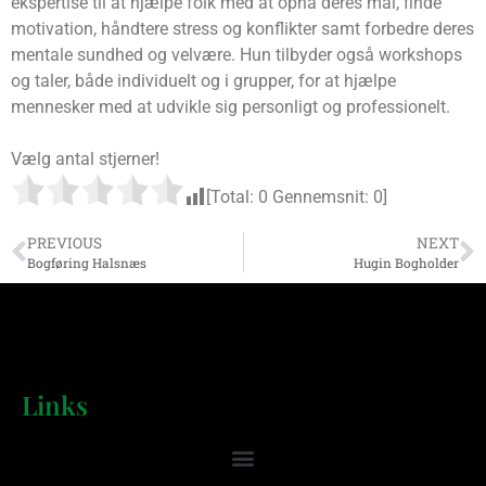
ekspertise til at hjælpe folk med at opnå deres mål, finde
motivation, håndtere stress og konflikter samt forbedre deres
mentale sundhed og velvære. Hun tilbyder også workshops
og taler, både individuelt og i grupper, for at hjælpe
mennesker med at udvikle sig personligt og professionelt.
Vælg antal stjerner!
[Total:
0
Gennemsnit:
0
]
PREVIOUS
NEXT
Bogføring Halsnæs
Hugin Bogholder
Links