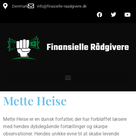
Denmark
info@finasielle-raadgivere.dk
Mette Heise
Mette Heise er en dansk forfatter, der har forbløffet læsere
med hendes dybdegående fortællinger og skarpe
observationer. Hendes unikke evne til at skabe levende