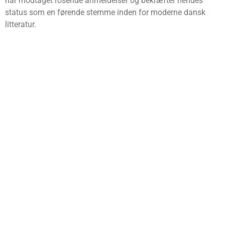
har modtaget rosende anmeldelser og bekræfter hendes
status som en førende stemme inden for moderne dansk
litteratur.