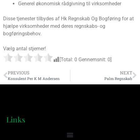
Generel økonomisk rådgivning til virksomheder
Disse tjenester tilbydes af Hk Regnskab Og Bogføring for at
hjælpe virksomheder med deres regnskabs- og
bogføringsbehov.
Vælg antal stjerner!
[Total:
0
Gennemsnit:
0
]
PREVIOUS
NEXT
Konsulent Per K M Andersen
Palm Regnskab
Links