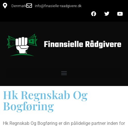
Denmark
info@finasielle-raadgivere.dk
Hk Regnskab Og
Bogføring
Hk Regnskab Og Bogføring er din pålidelige partner inden for