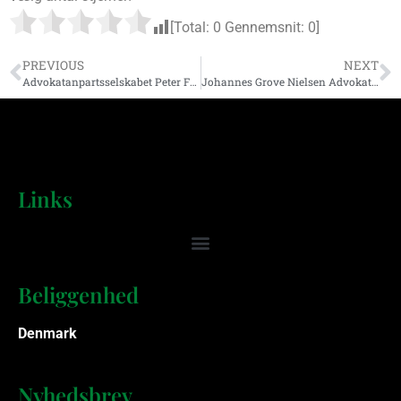
[Total:
0
Gennemsnit:
0
]
PREVIOUS
NEXT
Advokatanpartsselskabet Peter Fredslund
Johannes Grove Nielsen Advokatanpartsselskab
Links
Beliggenhed
Denmark
Nyhedsbrev