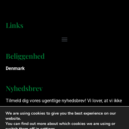
Links
Beliggenhed
Denmark
Nyhedsbrev
Tilmeld dig vores ugentlige nyhedsbrev! Vi lover, at vi ikke
spammer.
We are using cookies to give you the best experience on our
website.
You can find out more about which cookies we are using or
Ophavsret © 2023 Finansielle Rådgivere. Alle rettigheder
switch them off in
settings
.