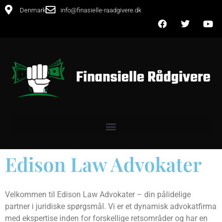
Denmark
info@finasielle-raadgivere.dk
Edison Law Advokater
Velkommen til Edison Law Advokater – din pålidelige
partner i juridiske spørgsmål. Vi er et dynamisk advokatfirma
med ekspertise inden for forskellige retsområder og har en