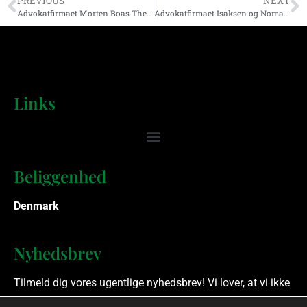
PREVIOUS
NEXT
Advokatfirmaet Morten Boas Therkildsen
Advokatfirmaet Isaksen og Nomanni, Odder ApS
Links
Beliggenhed
Denmark
Nyhedsbrev
Tilmeld dig vores ugentlige nyhedsbrev! Vi lover, at vi ikke
spammer.