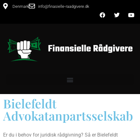
Denmark
info@finasielle-raadgivere.dk
Bielefeldt
Advokatanpartsselskab
Er du i behov for juridisk rådgivning? Så er Bielefeldt