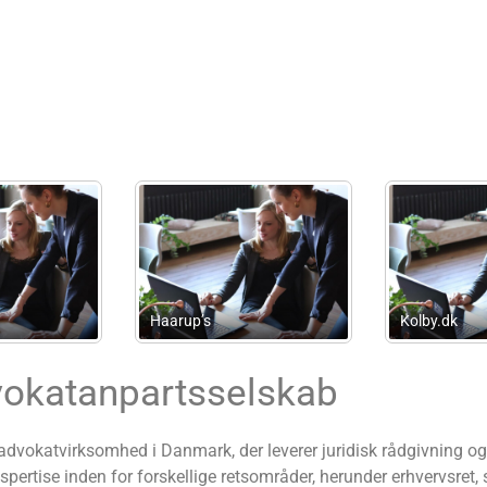
Ili Advokatholdingselskab
Advokatfirmaet Bond
Aps
Noringriis ApS
vokatanpartsselskab
dvokatvirksomhed i Danmark, der leverer juridisk rådgivning og 
pertise inden for forskellige retsområder, herunder erhvervsret, 