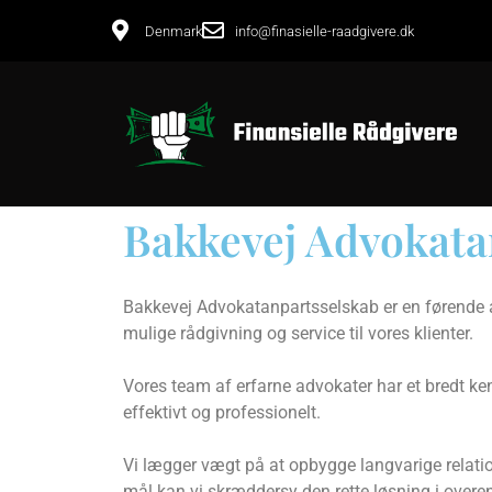
Denmark
info@finasielle-raadgivere.dk
Bakkevej Advokata
Bakkevej Advokatanpartsselskab er en førende ad
mulige rådgivning og service til vores klienter.
Vores team af erfarne advokater har et bredt ken
effektivt og professionelt.
Vi lægger vægt på at opbygge langvarige relatione
mål kan vi skræddersy den rette løsning i ove