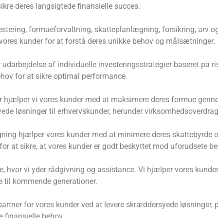
re deres langsigtede finansielle succes.
nvestering, formueforvaltning, skatteplanlægning, forsikring, ar
vores kunder for at forstå deres unikke behov og målsætninger.
darbejdelse af individuelle investeringsstrategier baseret på risi
ehov for at sikre optimal performance.
 hjælper vi vores kunder med at maksimere deres formue gennem 
yede løsninger til erhvervskunder, herunder virksomhedsoverdrag
gning hjælper vores kunder med at minimere deres skattebyrde o
for at sikre, at vores kunder er godt beskyttet mod uforudsete b
 hvor vi yder rådgivning og assistance. Vi hjælper vores kunde
ue til kommende generationer.
partner for vores kunder ved at levere skræddersyede løsninger, p
e finansielle behov.