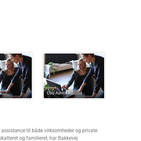
e &
Bellevue Revision
Vi-Team
assistance til både virksomheder og private
skatteret og familieret, har Bakkevej