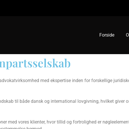
Forside
O
npartsselskab
vokatvirksomhed med ekspertise inden for forskellige juridiske 
dskab til både dansk og international lovgivning, hvilket giver 
r med vores klienter, hvor tillid og fortrolighed er nøgleelemente
rensstemmelse hermed.