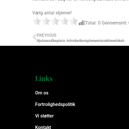
Vælg antal stjerner!
[Total:
0
Gennemsnit:
PREVIOUS
Hjulmandkaptain Advokatkomplementaraktieselskab
Links
Om os
Fortrolighedspolitik
Vi støtter
Kontakt