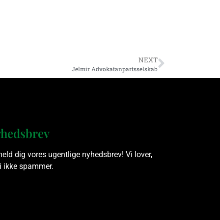
NEXT
Jelmir Advokatanpartsselskab
hedsbrev
meld dig vores ugentlige nyhedsbrev! Vi lover,
vi ikke spammer.