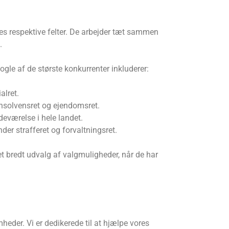
es respektive felter. De arbejder tæt sammen
.
gle af de største konkurrenter inkluderer:
alret.
nsolvensret og ejendomsret.
eværelse i hele landet.
r strafferet og forvaltningsret.
et bredt udvalg af valgmuligheder, når de har
heder. Vi er dedikerede til at hjælpe vores