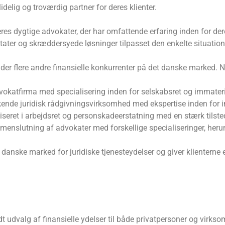
elig og troværdig partner for deres klienter.
es dygtige advokater, der har omfattende erfaring inden for der
ltater og skræddersyede løsninger tilpasset den enkelte situation
r flere andre finansielle konkurrenter på det danske marked. No
okatfirma med specialisering inden for selskabsret og immateri
nde juridisk rådgivningsvirksomhed med ekspertise inden for i
seret i arbejdsret og personskadeerstatning med en stærk tilsted
slutning af advokater med forskellige specialiseringer, herunde
 danske marked for juridiske tjenesteydelser og giver klienterne 
 udvalg af finansielle ydelser til både privatpersoner og virksom