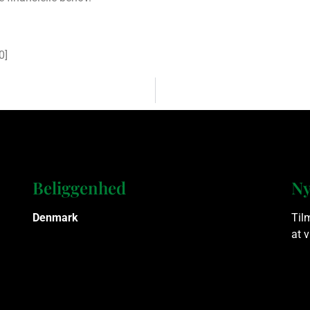
0
]
Beliggenhed
Ny
Denmark
Til
at 