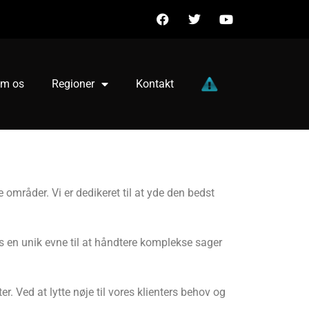
m os
Regioner
Kontakt
områder. Vi er dedikeret til at yde den bedst
os en unik evne til at håndtere komplekse sager
r. Ved at lytte nøje til vores klienters behov og