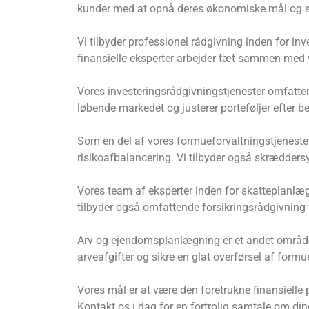
kunder med at opnå deres økonomiske mål og sik
Vi tilbyder professionel rådgivning inden for i
finansielle eksperter arbejder tæt sammen med 
Vores investeringsrådgivningstjenester omfatter u
løbende markedet og justerer porteføljer efter b
Som en del af vores formueforvaltningstjenester
risikoafbalancering. Vi tilbyder også skrædders
Vores team af eksperter inden for skatteplanlæ
tilbyder også omfattende forsikringsrådgivning 
Arv og ejendomsplanlægning er et andet område,
arveafgifter og sikre en glat overførsel af form
Vores mål er at være den foretrukne finansielle 
Kontakt os i dag for en fortrolig samtale om din