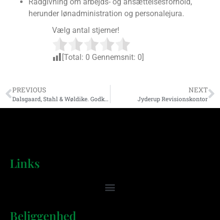
Rådgivning om arbejds- og ansættelsesforhold,
herunder lønadministration og personalejura.
Vælg antal stjerner!
[Total:
0
Gennemsnit:
0
]
PREVIOUS
NEXT
Dalsgaard, Stahl & Wøldike. Godkendt Revision
Jyderup Revisionskontor
Links
Beliggenhed