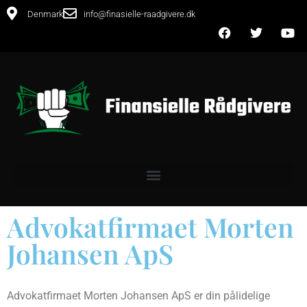
Denmark
info@finasielle-raadgivere.dk
Advokatfirmaet Morten
Johansen ApS
Advokatfirmaet Morten Johansen ApS er din pålidelige