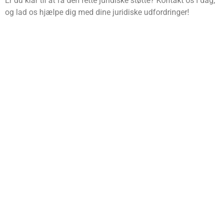
Er du klar til at få den rette juridiske støtte? Kontakt os i dag,
og lad os hjælpe dig med dine juridiske udfordringer!