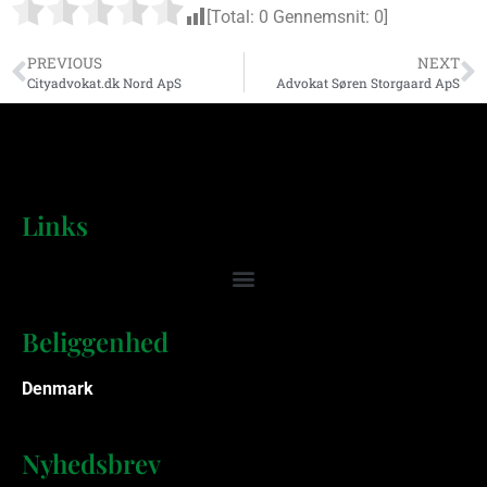
[Total:
0
Gennemsnit:
0
]
PREVIOUS
NEXT
Cityadvokat.dk Nord ApS
Advokat Søren Storgaard ApS
Links
Beliggenhed
Denmark
Nyhedsbrev