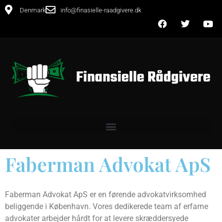
Denmark
info@finasielle-raadgivere.dk
Faberman Advokat ApS
Faberman Advokat ApS er en førende advokatvirksomhed
beliggende i København. Vores dedikerede team af erfarne
advokater arbejder hårdt for at levere skræddersyede