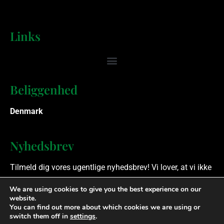
Links
Beliggenhed
Denmark
Nyhedsbrev
Tilmeld dig vores ugentlige nyhedsbrev! Vi lover, at vi ikke
spammer.
We are using cookies to give you the best experience on our
website.
You can find out more about which cookies we are using or
Ophavsret © 2023 Finansielle Rådgivere. Alle rettigheder
switch them off in
settings
.
forbeholdes.