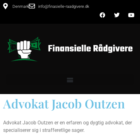
Denmark
info@finasielle-raadgivere.dk
Advokat Jacob Outzen
Advokat Jacob Outzen er en erfaren og dygtig advokat, der
specialiserer sig i strafferetlige sager.