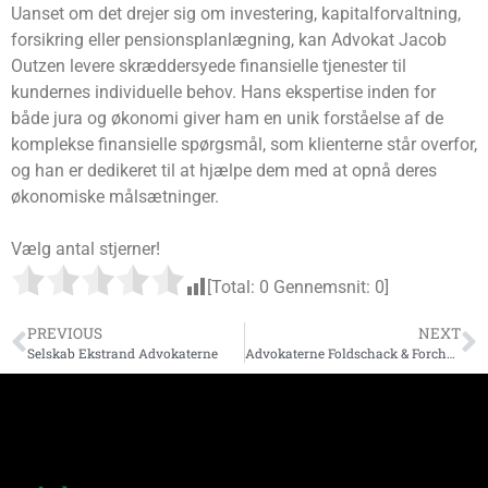
Uanset om det drejer sig om investering, kapitalforvaltning,
forsikring eller pensionsplanlægning, kan Advokat Jacob
Outzen levere skræddersyede finansielle tjenester til
kundernes individuelle behov. Hans ekspertise inden for
både jura og økonomi giver ham en unik forståelse af de
komplekse finansielle spørgsmål, som klienterne står overfor,
og han er dedikeret til at hjælpe dem med at opnå deres
økonomiske målsætninger.
Vælg antal stjerner!
[Total:
0
Gennemsnit:
0
]
PREVIOUS
NEXT
Selskab Ekstrand Advokaterne
Advokaterne Foldschack & Forchhammer