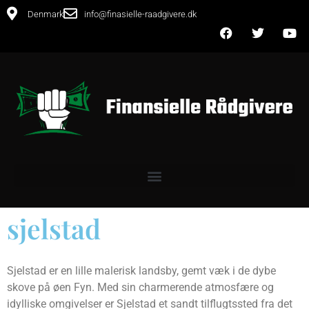
Denmark
info@finasielle-raadgivere.dk
sjelstad
Sjelstad er en lille malerisk landsby, gemt væk i de dybe
skove på øen Fyn. Med sin charmerende atmosfære og
idylliske omgivelser er Sjelstad et sandt tilflugtssted fra det