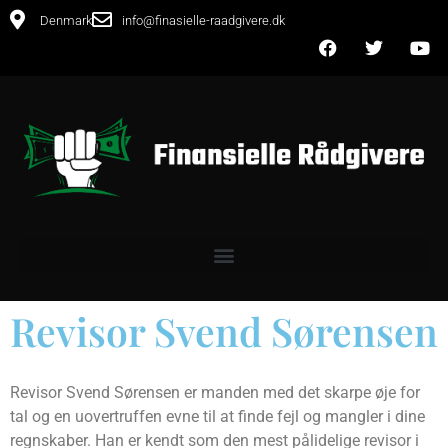
Denmark
info@finasielle-raadgivere.dk
Revisor Svend Sørensen
Revisor Svend Sørensen er manden med det skarpe øje for
tal og en uovertruffen evne til at finde fejl og mangler i dine
regnskaber. Han er kendt som den mest pålidelige revisor i