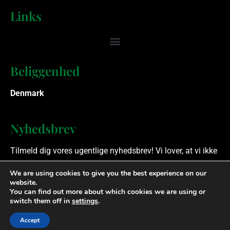
Links
Beliggenhed
Denmark
Nyhedsbrev
Tilmeld dig vores ugentlige nyhedsbrev! Vi lover, at vi ikke
spammer.
We are using cookies to give you the best experience on our
website.
You can find out more about which cookies we are using or
Ophavsret © 2023 Finansielle Rådgivere. Alle rettigheder
switch them off in
settings
.
forbeholdes.
Accept