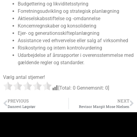
Budgettering og likviditetsstyring
Forretningsudvikling og strategisk planlægning
Aktieselskabsstiftelse og -omdannelse
Koncernregnskaber og konsolidering
Ejer- og generationsskifteplanlægning
Assistance ved erhvervelse eller salg af virksomhed
Risikostyring og intern kontrolvurdering
Udarbejdelse af årsrapporter i overensstemmelse med
gældende regler og standarder.
Vælg antal stjerner!
[Total:
0
Gennemsnit:
0
]
PREVIOUS
NEXT
Danrevi Løgstør
Revisor Margit Mose Nielsen