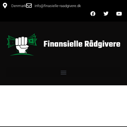
Denmark
info@finasielle-raadgivere.dk