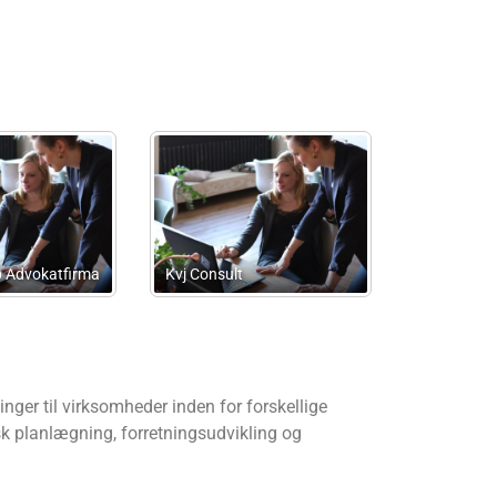
Karsten Schwennesen
Erstatningplus I/S
nger til virksomheder inden for forskellige
sk planlægning, forretningsudvikling og