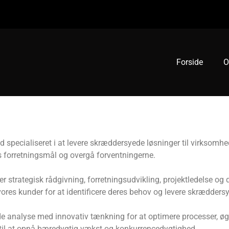
Forside
O
pecialiseret i at levere skræddersyede løsninger til virksomhede
s forretningsmål og overgå forventningerne.
der strategisk rådgivning, forretningsudvikling, projektledelse o
es kunder for at identificere deres behov og levere skræddersy
 analyse med innovativ tænkning for at optimere processer, øge 
til at opnå bæredygtig vækst og konkurrencedygtighed.