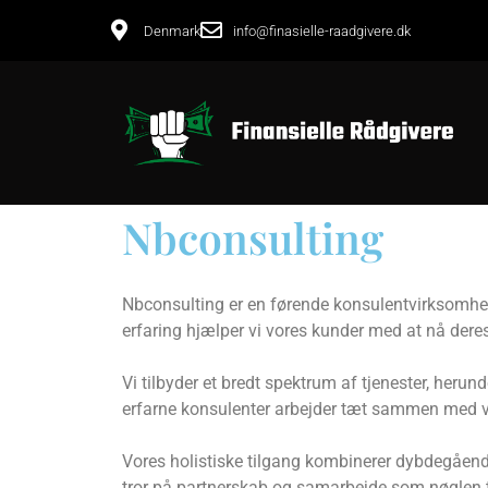
Denmark
info@finasielle-raadgivere.dk
Nbconsulting
Nbconsulting er en førende konsulentvirksomhed s
erfaring hjælper vi vores kunder med at nå dere
Vi tilbyder et bredt spektrum af tjenester, herun
erfarne konsulenter arbejder tæt sammen med vor
Vores holistiske tilgang kombinerer dybdegående
tror på partnerskab og samarbejde som nøglen 