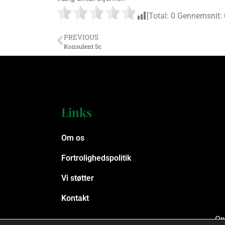
[Total:
0
Gennemsnit:
PREVIOUS
Konsulent Sc
Links
Om os
Fortrolighedspolitik
Vi støtter
Kontakt
Op