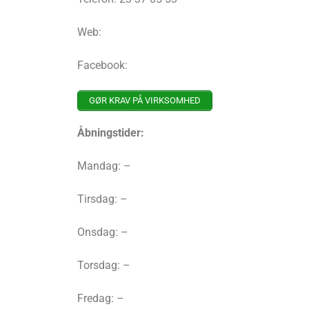
Web:
Facebook:
GØR KRAV PÅ VIRKSOMHED
Åbningstider:
Mandag: –
Tirsdag: –
Onsdag: –
Torsdag: –
Fredag: –