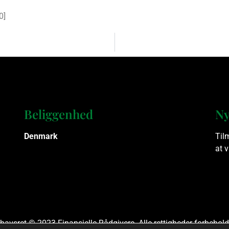
0
]
Beliggenhed
Ny
Denmark
Til
at 
havsret © 2023 Finansielle Rådgivere. Alle rettigheder forbehold