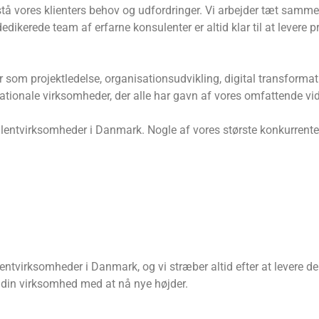
stå vores klienters behov og udfordringer. Vi arbejder tæt samm
edikerede team af erfarne konsulenter er altid klar til at levere
der som projektledelse, organisationsudvikling, digital transfor
ationale virksomheder, der alle har gavn af vores omfattende vid
lentvirksomheder i Danmark. Nogle af vores største konkurrenter
entvirksomheder i Danmark, og vi stræber altid efter at levere de b
 din virksomhed med at nå nye højder.