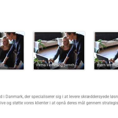
Paulsen Regnskab &
Controlling
BHS Revision
g
i Danmark, der specialiserer sig i at levere skræddersyede løsni
ive og støtte vores klienter i at opnå deres mål gennem strategi