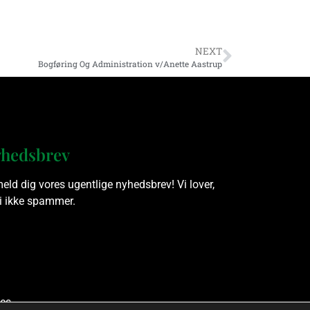
NEXT
Bogføring Og Administration v/Anette Aastrup
hedsbrev
meld dig vores ugentlige nyhedsbrev! Vi lover,
vi ikke spammer.
es.