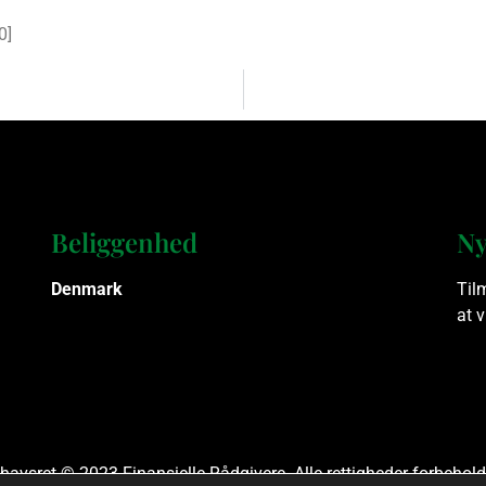
0
]
Beliggenhed
Ny
Denmark
Til
at 
havsret © 2023 Finansielle Rådgivere. Alle rettigheder forbehold