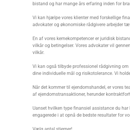
bistand og har mange års erfaring inden for br
Vi kan hjælpe vores klienter med forskellige fi
advokater og økonomiske rådgivere arbejder tæt 
En af vores kernekompetencer er juridisk bistan
vilkår og betingelser. Vores advokater vil gennem
vilkår.
Vi kan også tilbyde professionel rådgivning om i
dine individuelle mål og risikotolerance. Vi hol
Når det kommer til ejendomshandel, er vores tea
af ejendomstransaktioner, herunder kontraktforh
Uanset hvilken type finansiel assistance du har b
engagerede i at opnå de bedste resultater for vor
Vælg antal stjerner!