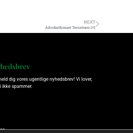
NEXT
Advokatfirmaet Ternstrøm I/S
hedsbrev
meld dig vores ugentlige nyhedsbrev! Vi lover,
vi ikke spammer.
es.