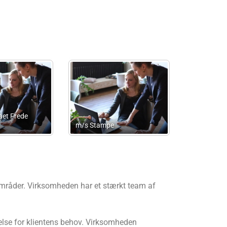
Regnskabsgaarden
Steen Burton Advokatfirma
områder. Virksomheden har et stærkt team af
else for klientens behov. Virksomheden