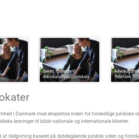
Advokatfirmaet J. Korsø
LXR
Jensen
Advokatanpartsselskab
okater
hed i Danmark med ekspertise inden for forskellige juridiske 
diske løsninger til både nationale og internationale klienter.
t af rådgivning baseret på dybdegående juridisk viden og forstå