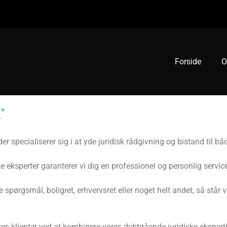
Forside
O
r
r specialiserer sig i at yde juridisk rådgivning og bistand til bå
 eksperter garanterer vi dig en professionel og personlig service,
 spørgsmål, boligret, erhvervsret eller noget helt andet, så står vi
res klienter ved at kombinere vores dybtgående juridiske ekspert