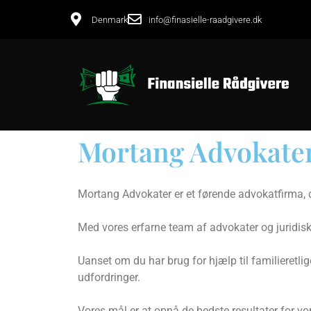
Denmark
info@finasielle-raadgivere.dk
Mortang Advokate
Mortang Advokater er et førende advokatfirma, de
Med vores erfarne team af advokater og juridiske
Uanset om du har brug for hjælp til familieretlige
udfordringer.
Vores mål er at opnå de bedste resultater for vo