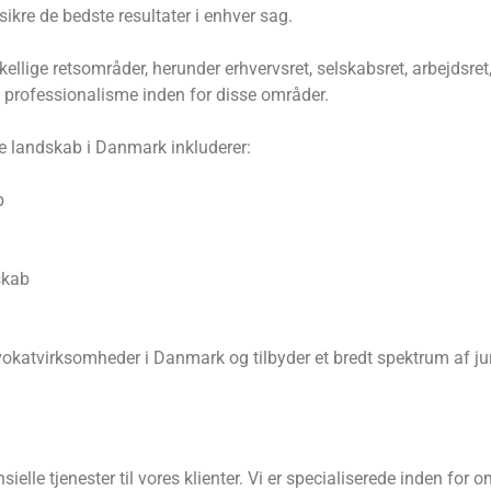
sikre de bedste resultater i enhver sag.
ellige retsområder, herunder erhvervsret, selskabsret, arbejdsre
 professionalisme inden for disse områder.
le landskab i Danmark inkluderer:
b
skab
atvirksomheder i Danmark og tilbyder et bredt spektrum af juridi
ielle tjenester til vores klienter. Vi er specialiserede inden for 