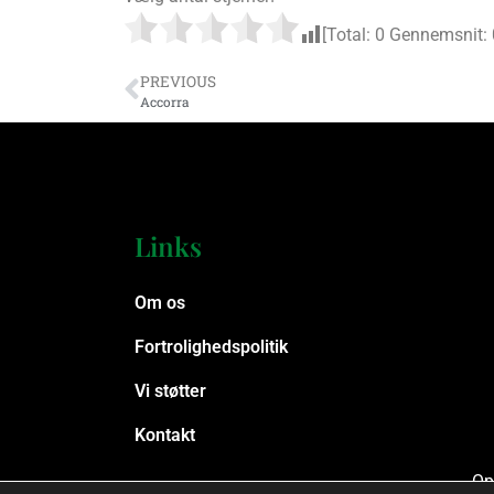
[Total:
0
Gennemsnit:
PREVIOUS
Accorra
Links
Om os
Fortrolighedspolitik
Vi støtter
Kontakt
Op