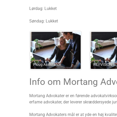
Lørdag: Lukket
Søndag: Lukket
Advokatfirmaet Frede
Tellefsen
m/s Stampe
Info om Mortang Adv
Mortang Advokater er en førende advokatvirksom
erfarne advokater, der leverer skræddersyede juri
Mortang Advokaters mål er at yde en høj kvalite