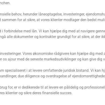
anchen.
nansielle behov, herunder låneoptagelse, investeringer, ejendom
sammen for at sikre, at vores klienter modtager den bedst muli
d i forbindelse med lån. Vi kan hjælpe dig med at navigere genn
gå alle dokumenter og kontrakter grundigt for at sikre, at der ik
nvesteringer. Vores økonomiske rådgivere kan hjælpe dig med at u
der os ajour med de seneste markedsudviklinger og kan give dig vær
m specialiseret i at levere omfattende juridisk bistand. Vi kan
andlinger, due diligence og overdragelse af ejendomsrettigheder
rug for, er vi dedikerede til at levere en pålidelig og professio
es klienter og sikre deres finansielle succes.