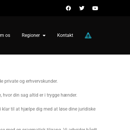
m os
Regioner
Kontakt
de private og erhvervskunder.
 hvor din sag altid er i trygge hænder.
 klar til at hjælpe dig med at løse dine juridiske
ise med en pragmatisk tilgang. Vi arbejder hårdt