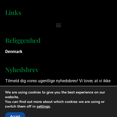
Links
Beliggenhed
Denmark
Nyhedsbrev
Tilmeld dig vores ugentlige nyhedsbrev! Vi lover, at vi ikke
spammer.
We are using cookies to give you the best experience on our
website.
You can find out more about which cookies we are using or
Ophavsret © 2023 Finansielle Rådgivere. Alle rettigheder
switch them off in
settings
.
forbeholdes.
Accept