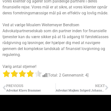
vores klienter og agerer som pålidelige partnere i deres
finansielle rejse. Vores mål er at sikre, at vores klienter opnår
deres forretningsmæssige mål på en effektiv og lovlig måde.
Ved at vælge Moalem Weitemeyer Bendtsen
Advokatpartnerselskab som din partner inden for finansielle
tjenester kan du være sikker på at få adgang til førsteklasses
rådgivning og løsninger, der hjælper dig med at navigere
gennem det komplekse landskab af finansiel lovgivning og
regulering.
Vælg antal stjerner!
[Total:
2
Gennemsnit:
4
]
PREVIOUS
NEXT
Advokat Klavs Brammer
Advokat Majken Solgerd Johansen