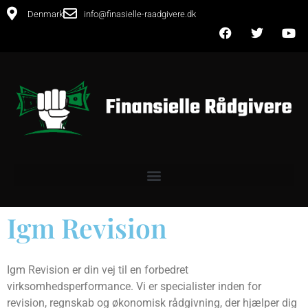
Denmark
info@finasielle-raadgivere.dk
Igm Revision
Igm Revision er din vej til en forbedret
virksomhedsperformance. Vi er specialister inden for
revision, regnskab og økonomisk rådgivning, der hjælper dig