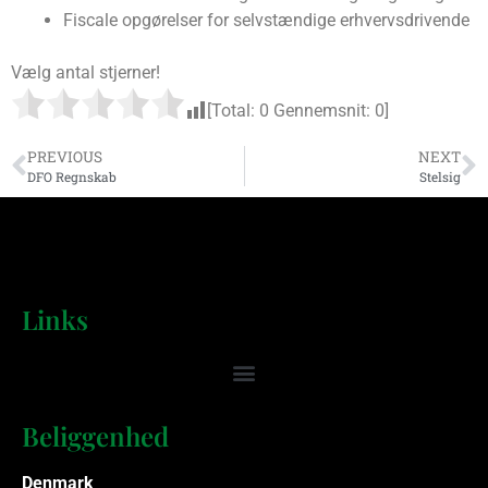
Fiscale opgørelser for selvstændige erhvervsdrivende
Vælg antal stjerner!
[Total:
0
Gennemsnit:
0
]
PREVIOUS
NEXT
DFO Regnskab
Stelsig
Links
Beliggenhed
Denmark