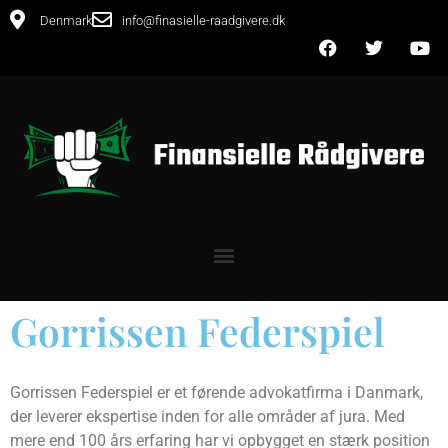
Denmark
info@finasielle-raadgivere.dk
Gorrissen Federspiel
Gorrissen Federspiel er et førende advokatfirma i Danmark,
der leverer ekspertise inden for alle områder af jura. Med
mere end 100 års erfaring har vi opbygget en stærk position