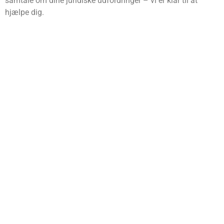
samtale om dine juridiske udfordringer – vi er klar til at
hjælpe dig.