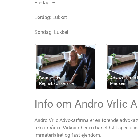
Fredag: –
Lørdag: Lukket
Søndag: Lukket
Boligrådgivning Ved Cand.
Jur. Henrik Ravnild
Mje Consulting
Info om Andro Vrlic 
Andro Vrlic Advokatfirma er en førende advokatv
retsområder. Virksomheden har et højt speciali
immaterialret og fast ejendom.