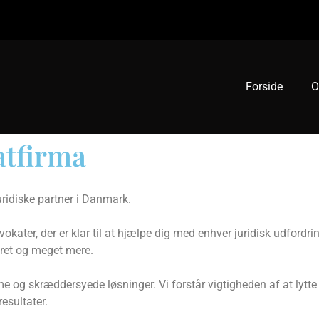
Forside
O
atfirma
ridiske partner i Danmark.
okater, der er klar til at hjælpe dig med enhver juridisk udfordrin
feret og meget mere.
sme og skræddersyede løsninger. Vi forstår vigtigheden af ​​at lytte
sultater.