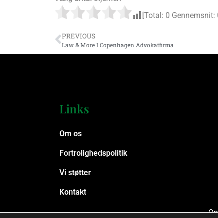
[Total:
0
Gennemsnit:
PREVIOUS
Law & More I Copenhagen Advokatfirma
Links
Om os
Fortrolighedspolitik
Vi støtter
Kontakt
Op