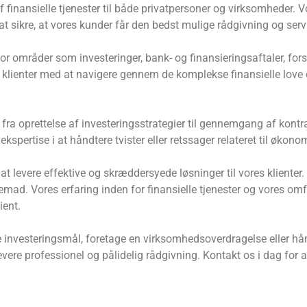
f finansielle tjenester til både privatpersoner og virksomheder. 
 at sikre, at vores kunder får den bedst mulige rådgivning og serv
 for områder som investeringer, bank- og finansieringsaftaler, fo
s klienter med at navigere gennem de komplekse finansielle love
fra oprettelse af investeringsstrategier til gennemgang af kont
 ekspertise i at håndtere tvister eller retssager relateret til øko
t levere effektive og skræddersyede løsninger til vores klienter. V
ad. Vores erfaring inden for finansielle tjenester og vores omf
ient.
 investeringsmål, foretage en virksomhedsoverdragelse eller hånd
evere professionel og pålidelig rådgivning. Kontakt os i dag for a