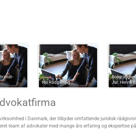
Curia
RessourceKompagniet
Advokatpart
Advokatfirma
irksomhed i Danmark, der tilbyder omfattende juridisk rådgivning
seret team af advokater med mange års erfaring og ekspertise p