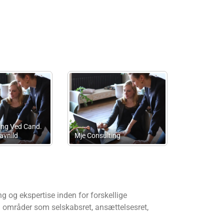
Håkonsson Advokater
Djurs Revis
nerselskab
Advokatanpartsselskab
revisorer
 og ekspertise inden for forskellige
å områder som selskabsret, ansættelsesret,