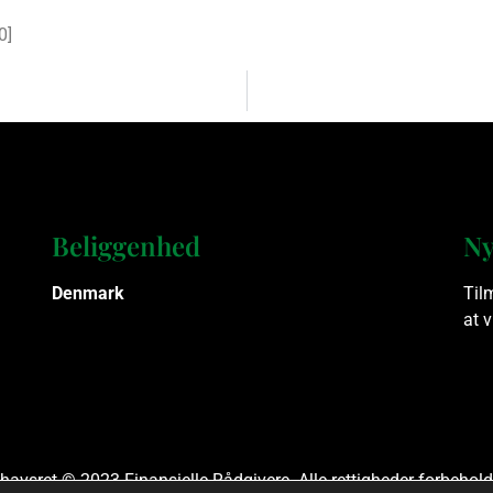
0
]
Beliggenhed
Ny
Denmark
Til
at 
havsret © 2023 Finansielle Rådgivere. Alle rettigheder forbehold