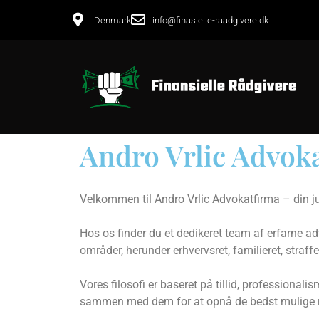
Denmark
info@finasielle-raadgivere.dk
Andro Vrlic Advok
Velkommen til Andro Vrlic Advokatfirma – din ju
Hos os finder du et dedikeret team af erfarne adv
områder, herunder erhvervsret, familieret, straf
Vores filosofi er baseret på tillid, professionali
sammen med dem for at opnå de bedst mulige re