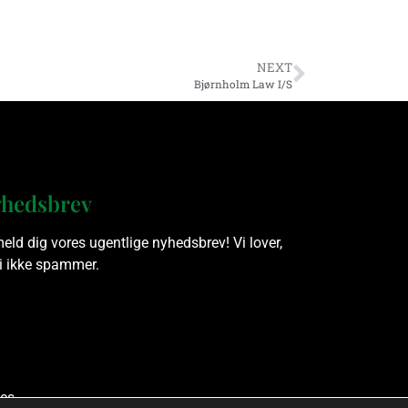
NEXT
Bjørnholm Law I/S
hedsbrev
meld dig vores ugentlige nyhedsbrev! Vi lover,
vi ikke spammer.
es.