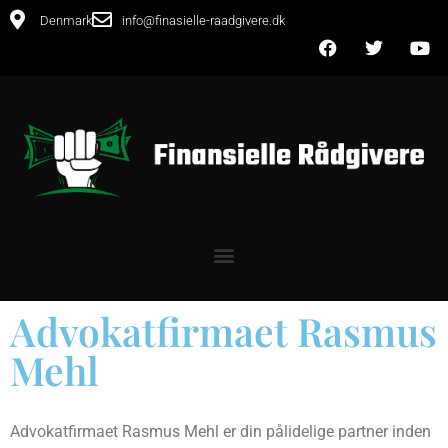
Denmark
info@finasielle-raadgivere.dk
Advokatfirmaet Rasmus
Mehl
Advokatfirmaet Rasmus Mehl er din pålidelige partner inden