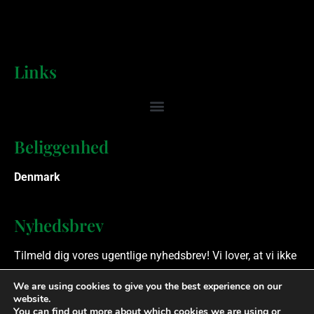
Links
Beliggenhed
Denmark
Nyhedsbrev
Tilmeld dig vores ugentlige nyhedsbrev! Vi lover, at vi ikke
spammer.
We are using cookies to give you the best experience on our
website.
You can find out more about which cookies we are using or
Ophavsret © 2023 Finansielle Rådgivere. Alle rettigheder