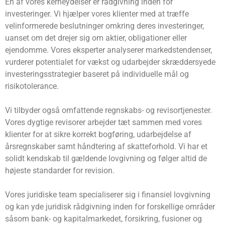
En af vores kerneydelser er rådgivning inden for
investeringer. Vi hjælper vores klienter med at træffe
velinformerede beslutninger omkring deres investeringer,
uanset om det drejer sig om aktier, obligationer eller
ejendomme. Vores eksperter analyserer markedstendenser,
vurderer potentialet for vækst og udarbejder skræddersyede
investeringsstrategier baseret på individuelle mål og
risikotolerance.
Vi tilbyder også omfattende regnskabs- og revisortjenester.
Vores dygtige revisorer arbejder tæt sammen med vores
klienter for at sikre korrekt bogføring, udarbejdelse af
årsregnskaber samt håndtering af skatteforhold. Vi har et
solidt kendskab til gældende lovgivning og følger altid de
højeste standarder for revision.
Vores juridiske team specialiserer sig i finansiel lovgivning
og kan yde juridisk rådgivning inden for forskellige områder
såsom bank- og kapitalmarkedet, forsikring, fusioner og