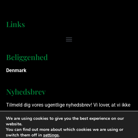
Links
Beliggenhed
Denmark
Nyhedsbrev
Tilmeld dig vores ugentlige nyhedsbrev! Vi lover, at vi ikke
spammer.
We are using cookies to give you the best experience on our
website.
You can find out more about which cookies we are using or
Ophavsret © 2023 Finansielle Rådgivere. Alle rettigheder
switch them off in
settings
.
forbeholdes.