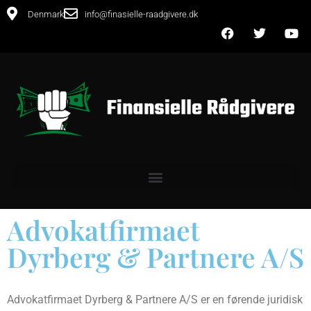
Denmark
info@finasielle-raadgivere.dk
Advokatfirmaet
Dyrberg & Partnere A/S
Advokatfirmaet Dyrberg & Partnere A/S er en førende juridisk