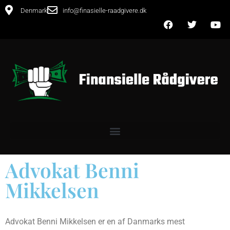
Denmark
info@finasielle-raadgivere.dk
Advokat Benni
Mikkelsen
Advokat Benni Mikkelsen er en af Danmarks mest